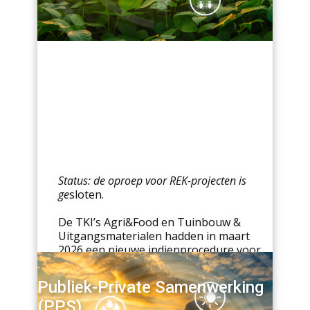
Status: de oproep voor REK-projecten is
ge
sloten.
De TKI’s Agri&Food en Tuinbouw &
Uitgangsmaterialen hadden in maart
2026 een nieuwe indienprocedure voor
Route- en Kansenkaart (REK)-projecten
binnen de Kennis- en Innovatieagenda
Publiek-Private Samenwerking
(KIA Landbouw, Water Voedsel) 2024–
(PPS)
2027.