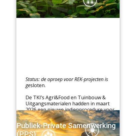
Status: de oproep voor REK-projecten is
ge
sloten.
De TKI’s Agri&Food en Tuinbouw &
Uitgangsmaterialen hadden in maart
2026 een nieuwe indienprocedure voor
Route- en Kansenkaart (REK)-projecten
binnen de Kennis- en Innovatieagenda
Publiek-Private Samenwerking
(KIA Landbouw, Water Voedsel) 2024–
(PPS)
2027.