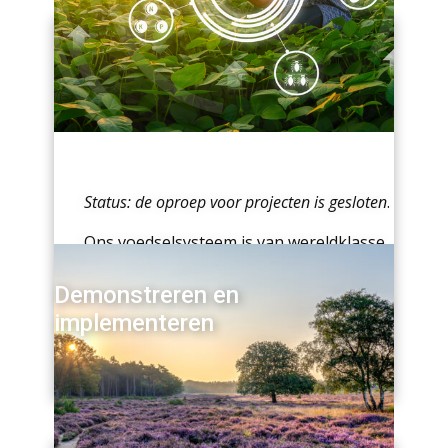
Status: de oproep voor projecten is gesloten
.
Ons voedselsysteem is van wereldklasse.
Tegelijkertijd staat de agri- en
foodsector voor grote veranderingen.
Demonstreren en
Kennis en innovatie zijn essentieel om op
implementeren
lange termijn economisch en
maatschappelijk toekomstbestendig te
blijven. TKI Agri&Food
Read more