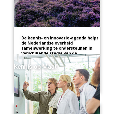
De kennis- en innovatie-agenda helpt
de Nederlandse overheid
samenwerking te ondersteunen in
verschillende stadia van de
ontwikkeling van kennis en innovatie.
Kennis op Maat
Dicht bij toepassing in de praktijk staan
projecten gericht op
demonstreren en
implementeren
. In
Kennis op
Maatprojecten
Read more